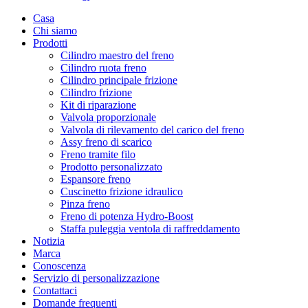
Casa
Chi siamo
Prodotti
Cilindro maestro del freno
Cilindro ruota freno
Cilindro principale frizione
Cilindro frizione
Kit di riparazione
Valvola proporzionale
Valvola di rilevamento del carico del freno
Assy freno di scarico
Freno tramite filo
Prodotto personalizzato
Espansore freno
Cuscinetto frizione idraulico
Pinza freno
Freno di potenza Hydro-Boost
Staffa puleggia ventola di raffreddamento
Notizia
Marca
Conoscenza
Servizio di personalizzazione
Contattaci
Domande frequenti