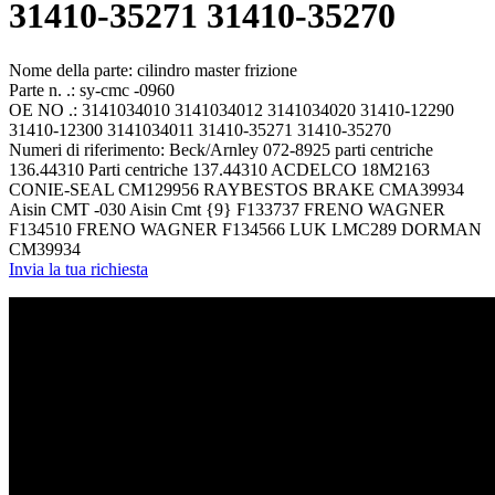
31410-35271 31410-35270
Nome della parte: cilindro master frizione
Parte n. .: sy-cmc -0960
OE NO .: 3141034010 3141034012 3141034020 31410-12290
31410-12300 3141034011 31410-35271 31410-35270
Numeri di riferimento: Beck/Arnley 072-8925 parti centriche
136.44310 Parti centriche 137.44310 ACDELCO 18M2163
CONIE-SEAL CM129956 RAYBESTOS BRAKE CMA39934
Aisin CMT -030 Aisin Cmt {9} F133737 FRENO WAGNER
F134510 FRENO WAGNER F134566 LUK LMC289 DORMAN
CM39934
Invia la tua richiesta