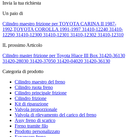
Invia la tua richiesta
Un paio di
Cilindro maestro frizione per TOYOTA CARINA II 1987-
1992,TOYOTA COROLLA 1991-1997 31410-12240 31410-
12290 31410-12300 31410-12301 31410-12302 31410-12310
IL prossimo Articolo
Cilindro master frizione per Toyota Hiace III Box 31420-36130
31420-28030 31420-37050 31420-04020 31420-36130
Categoria di prodotto
Cilindro maestro del freno
Cilindro ruota freno
Cilindro principale frizione
Cilindro frizione
Kit di riparazione
Valvola proporzionale
Valvola di rilevamento del carico del freno
Assy freno di scarico
Freno tramite filo
Prodotto personalizzato
Espansore freno