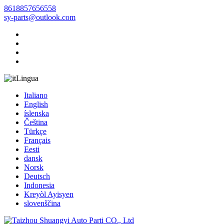
8618857656558
sy-parts@outlook.com
Lingua
Italiano
English
íslenska
Čeština
Türkçe
Français
Eesti
dansk
Norsk
Deutsch
Indonesia
Kreyòl Ayisyen
slovenščina