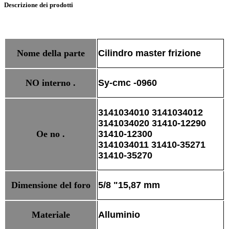
Descrizione dei prodotti
Nome della parte
Cilindro master frizione
NO interno .
Sy-cmc -0960
3141034010 3141034012
3141034020 31410-12290
Oe no .
31410-12300
3141034011
31410-35271
31410-35270
Dimensione del foro
5/8 "15,87 mm
Materiale
Alluminio