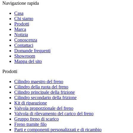
Navigazione rapida
Casa
Chi siamo
Prodotti
Marca
Notizia
Conoscenza
Contattaci
Domande frequenti
Showroom
Mappa del sito
Prodotti
Cilindro maestro del freno
Cilindro della ruota del freno
Cilindro principale della frizione
Cilindro secondario della frizione
Kit di riparazione
Valvola proporzionale del freno
Valvola di rilevamento del carico del freno
Gruppo freno di scarico
Freno tramite filo
Parti e componenti personalizzati e di ricambio